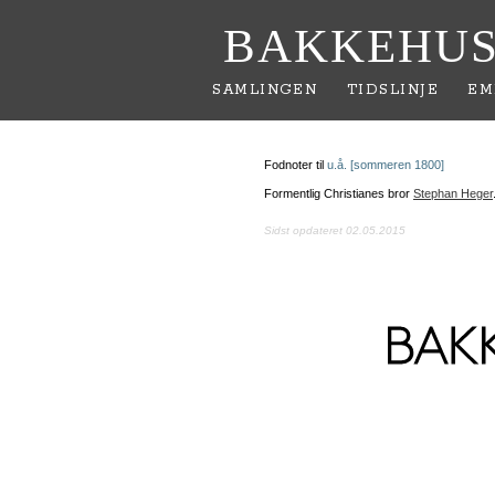
BAKKEHUS
SAMLINGEN
TIDSLINJE
EM
Fodnoter til
u.å. [sommeren 1800]
Formentlig Christianes bror
Stephan Heger
Sidst opdateret 02.05.2015