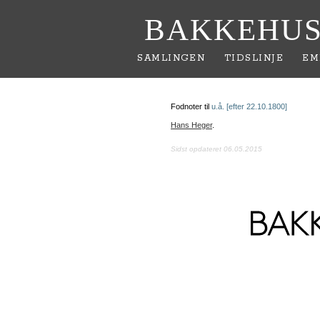
BAKKEHUS
SAMLINGEN
TIDSLINJE
EM
Fodnoter til
u.å. [efter 22.10.1800]
Hans Heger
.
Sidst opdateret 06.05.2015