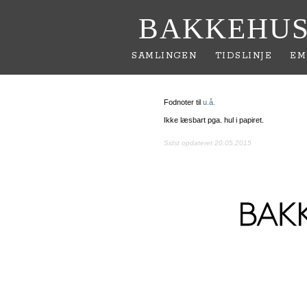
BAKKEHUS
SAMLINGEN
TIDSLINJE
EM
Fodnoter til
u.å.
Ikke læsbart pga. hul i papiret.
Sidst opdateret 20.05.2015