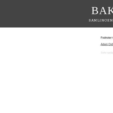
BA
SAMLINGEN
Fodnoter t
Adam Oeh
Sidst opd