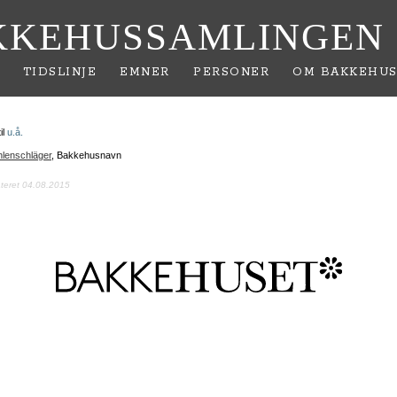
KKEHUSSAMLINGEN
TIDSLINJE
EMNER
PERSONER
OM BAKKEHUS
il
u.å.
lenschläger
, Bakkehusnavn
ateret 04.08.2015