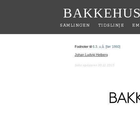
BAKKEHUS
SAMLINGEN
TIDSLINJE
EM
Fodnoter til
6.3. u.å. [før 1860]
Johan Ludvig Heiberg
Sidst opdateret 30.11.2015