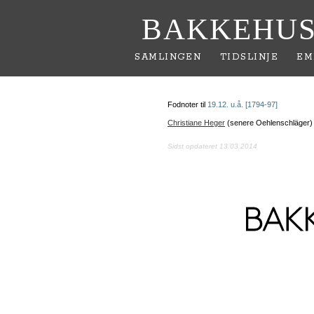
BAKKEHUS
SAMLINGEN
TIDSLINJE
EM
Fodnoter til
19.12. u.å. [1794-97]
Christiane Heger
(senere Oehlenschläger)
Sidst opdateret 13.03.2014