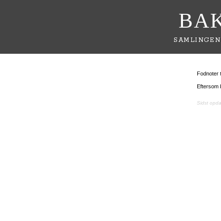
BA
SAMLINGEN
Fodnoter t
Eftersom b
Sidst opd