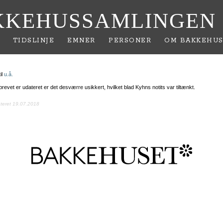
KKEHUSSAMLINGEN
TIDSLINJE
EMNER
PERSONER
OM BAKKEHUS
il
u.å.
revet er udateret er det desværre usikkert, hvilket blad Kyhns notits var tiltænkt.
ateret 19.07.2018