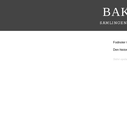
BA
SAMLINGEN
Fodnoter t
Den histo
Sidst opd