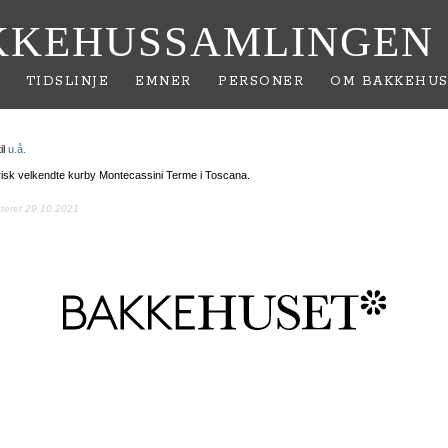
KKEHUSSAMLINGEN
TIDSLINJE
EMNER
PERSONER
OM BAKKEHUS
il
u.å.
risk velkendte kurby Montecassini Terme i Toscana.
ateret 29.10.2021