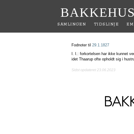
BAKKEHUS
SAMLINGEN
TIDSLINJE
EM
Fodnoter til
29.1.1827
I. I.: forkortelsen har ikke kunnet ve
idet Thaarup ofte opholdt sig i hust
Sidst opdateret 23.06.2023