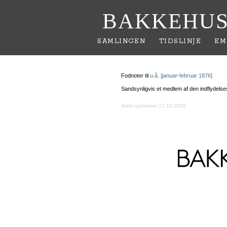
BAKKEHUS
SAMLINGEN
TIDSLINJE
EM
Fodnoter til
u.å. [januar-februar 1876]
Sandsynligvis et medlem af den indflydelse
Sidst opdateret 17.10.2025