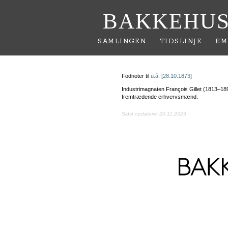
BAKKEHUS
SAMLINGEN
TIDSLINJE
EM
Fodnoter til
u.å. [28.10.1873]
Industrimagnaten François Gillet (1813–189
fremtrædende erhvervsmænd.
Sidst opdateret 20.11.2025