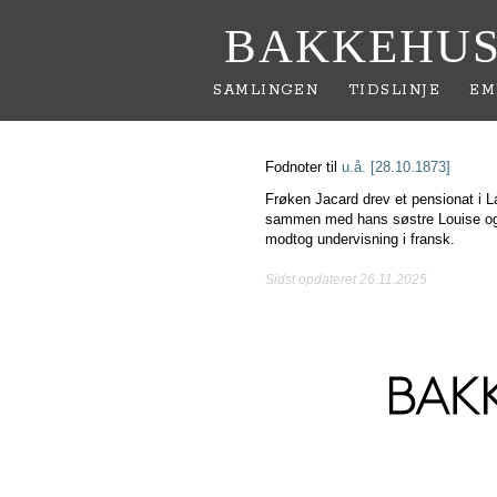
BAKKEHUS
SAMLINGEN
TIDSLINJE
EM
Fodnoter til
u.å. [28.10.1873]
Frøken Jacard drev et pensionat i L
sammen med hans søstre Louise og
modtog undervisning i fransk.
Sidst opdateret 26.11.2025