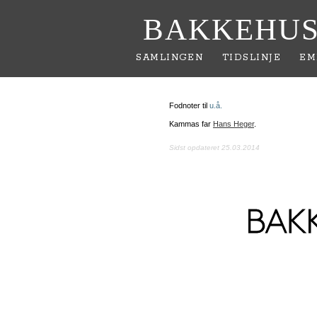
BAKKEHUS
SAMLINGEN
TIDSLINJE
EM
Fodnoter til
u.å.
Kammas far
Hans Heger
.
Sidst opdateret 25.03.2014