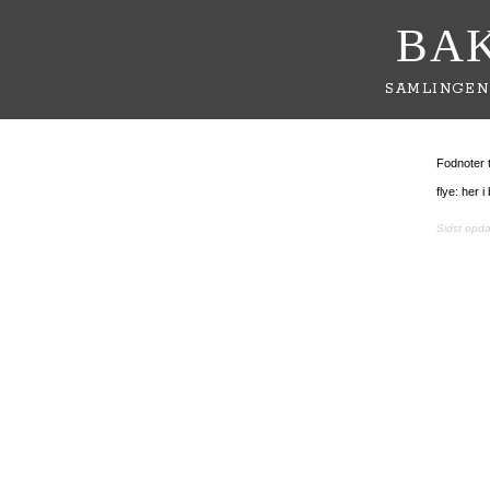
BA
SAMLINGEN
Fodnoter t
flye: her 
Sidst opd