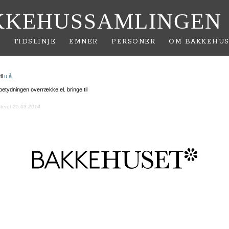
KKEHUSSAMLINGEN
TIDSLINJE
EMNER
PERSONER
OM BAKKEHUS
il
u.å.
i betydningen overrække el. bringe til
ateret 25.03.2014