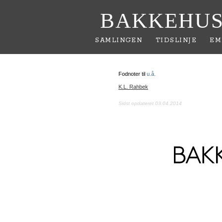
BAKKEHUS
SAMLINGEN
TIDSLINJE
EM
Fodnoter til
u.å.
K.L. Rahbek
Sidst opdateret 03.04.2014