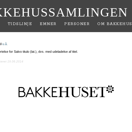
KKEHUSSAMLINGEN
TIDSLINJE
EMNER
PERSONER
OM BAKKEHUS
il
u.å.
rtelse for Salvo titulo (lat.), dvs. med udeladelse af titel.
ateret 19.06.2014