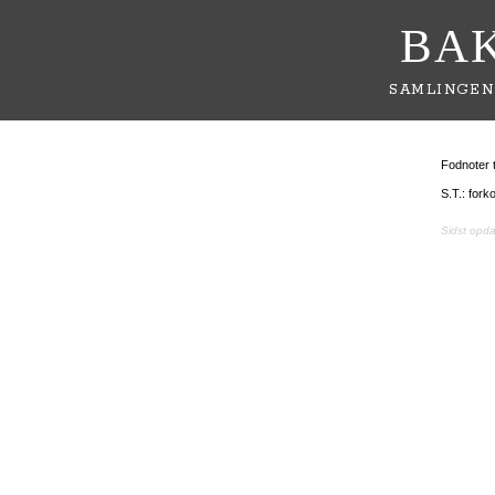
BA
SAMLINGEN
Fodnoter t
S.T.: forko
Sidst opd