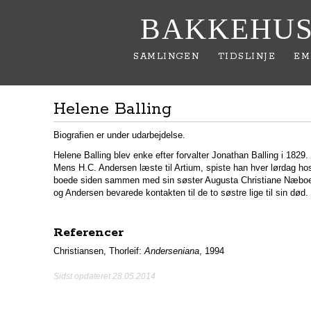
BAKKEHUS
SAMLINGEN
TIDSLINJE
EM
Helene Balling
Biografien er under udarbejdelse.
Helene Balling blev enke efter forvalter Jonathan Balling i 1829.
Mens H.C. Andersen læste til Artium, spiste han hver lørdag hos
boede siden sammen med sin søster Augusta Christiane Næboe 
og Andersen bevarede kontakten til de to søstre lige til sin død.
Referencer
Christiansen, Thorleif:
Anderseniana
, 1994
Sidst opdateret 28.05.2014