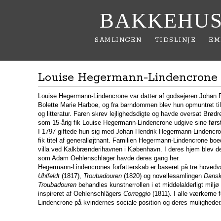
BAKKEHUS
SAMLINGEN
TIDSLINJE
EM
Louise Hegermann-Lindencrone
Louise Hegermann-Lindencrone var datter af godsejeren Johan 
Bolette Marie Harboe, og fra barndommen blev hun opmuntret til 
og litteratur. Faren skrev lejlighedsdigte og havde oversat Brød
som 15-årig fik Louise Hegermann-Lindencrone udgive sine først
I 1797 giftede hun sig med Johan Hendrik Hegermann-Lindencron
fik titel af generalløjtnant. Familien Hegermann-Lindencrone boed
villa ved Kalkbrænderihavnen i København. I deres hjem blev der
som Adam Oehlenschläger havde deres gang her.
Hegermann-Lindencrones forfatterskab er baseret på tre hoved
Uhlfeldt
(1817),
Troubadouren
(1820) og novellesamlingen
Dansk
Troubadouren
behandles kunstnerrollen i et middelalderligt miljø
inspireret af Oehlenschlägers
Correggio
(1811). I alle værkerne
Lindencrone på kvindernes sociale position og deres muligheder