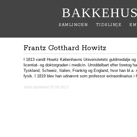
BAKKEHUS
SAMLINGEN
TIDSLINJE
EM
Frantz Gotthard Howitz
I 1813 vandt Howitz Københavns Universitetets guldmedalje og 
licentiat- og doktorgraden i medicin. Umiddelbart efter foretog han
Tyskland, Schweiz, Italien, Frankrig og England, hvor han bl.a.
fysik. I 1819 blev han udnævnt som professor extraordinarius i 
Sidst opdateret 05.09.2013