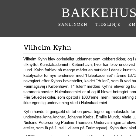
BAKKEHUS
SAMLINGEN
TIDSLINJE
EM
Vilhelm Kyhn
Vilhelm Kyhn blev oprindeligt uddannet som kobberstikker, og i
tilknyttet Kunstakademiet i København, hvor han blev undervist
Lund. Kyhn forblev på mange måder en outsider i dansk kunstli
katalysator for nye tendenser med “Huleakademiet” i årene 1871
navngivet efter Kyhns haveatelier, kaldet “Hulen”, som lå ved ha
Farimagsvej i København. I “Hulen” mødtes Kyhns elever og kuns
sammenkomster. Huleakademiet er af og til blevet betragtet som
Frie Stuedieskoler, som opstod i 1880’erne, men i modsætning ti
ikke egentlig undervisning sted i Huleakademiet.
Kyhn havde til gengæld stiftet en privat tegne- og maleskole for 
underviste Anna Ancher, Johanne Krebs, Emilie Mundt, Marie 
Nielsine Petersen og Pauline Thomsen. Undervisningen af eleve
atelier, som lå på 1. sal i villaen på Farimagsvej. Kyhn drev skol