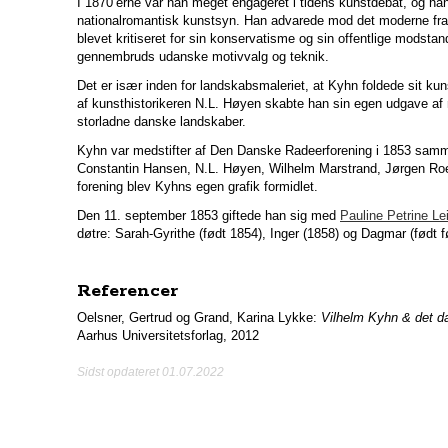
I 1870’erne var han meget engageret i tidens kunstdebat, og han
nationalromantisk kunstsyn. Han advarede mod det moderne fran
blevet kritiseret for sin konservatisme og sin offentlige modst
gennembruds udanske motivvalg og teknik.
Det er især inden for landskabsmaleriet, at Kyhn foldede sit ku
af kunsthistorikeren N.L. Høyen skabte han sin egen udgave af
storladne danske landskaber.
Kyhn var medstifter af Den Danske Radeerforening i 1853 sam
Constantin Hansen, N.L. Høyen, Wilhelm Marstrand, Jørgen Ro
forening blev Kyhns egen grafik formidlet.
Den 11. september 1853 giftede han sig med
Pauline Petrine Le
døtre: Sarah-Gyrithe (født 1854), Inger (1858) og Dagmar (født f
Referencer
Oelsner, Gertrud og Grand, Karina Lykke:
Vilhelm Kyhn & det d
Aarhus Universitetsforlag, 2012
Sidst opdateret 01.07.2022