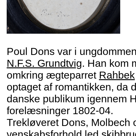
Poul Dons var i ungdommen
N.F.S. Grundtvig
. Han kom m
omkring ægteparret
Rahbek
optaget af romantikken, da d
danske publikum igennem He
forelæsninger 1802-04.
Trekløveret Dons, Molbech 
venskabsforhold led skibbru