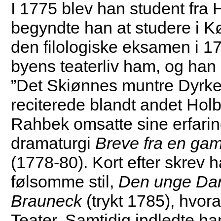
I 1775 blev han student fra 
begyndte han at studere i K
den filologiske eksamen i 1
byens teaterliv ham, og ha
”Det Skiønnes muntre Dyrker
reciterede blandt andet Hol
Rahbek omsatte sine erfaring
dramaturgi
Breve fra en gam
(1778-80). Kort efter skrev h
følsomme stil,
Den unge Da
Brauneck
(trykt 1785), hvora
Teater. Samtidig indledte h