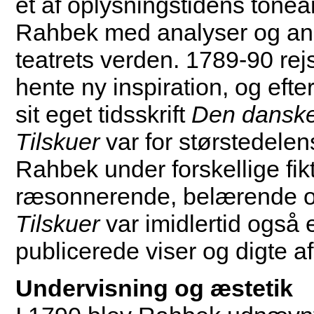
et af oplysningstidens tonean
Rahbek med analyser og anme
teatrets verden. 1789-90 rejs
hente ny inspiration, og eft
sit eget tidsskrift
Den danske
Tilskuer
var for størstedele
Rahbek under forskellige fi
ræsonnerende, belærende og
Tilskuer
var imidlertid også et
publicerede viser og digte af
Undervisning og æstetik