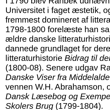
I 1790 blev Rahbek udnævnt
Universitet i faget æstetik, 
fremmest domineret af littera
1798-1800 forelæste han 
ældre danske litteraturhisto
dannede grundlaget for dere
litteraturhistorie
Bidrag til d
(1800-08). Senere udgav R
Danske Viser fra Middelald
vennen W.H. Abrahamson, o
Dansk Læsebog og Exempels
Skolers Brug
(1799-1804).