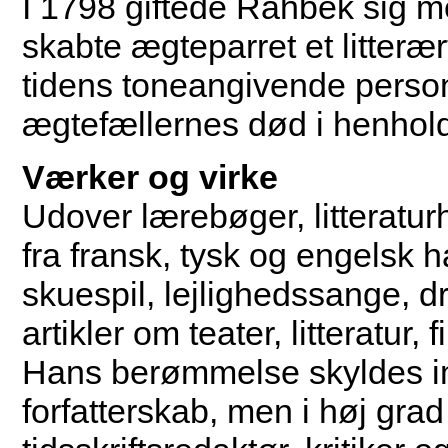
I 1798 giftede Rahbek sig 
skabte ægteparret et litter
tidens toneangivende person
ægtefællernes død i henhol
Værker og virke
Udover lærebøger, litteratur
fra fransk, tysk og engelsk 
skuespil, lejlighedssange, d
artikler om teater, litteratur,
Hans berømmelse skyldes imi
forfatterskab, men i høj gra