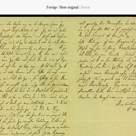
Forrige
|
Hent original
| Næste