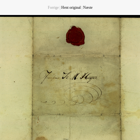
Forrige |
Hent original
|
Næste