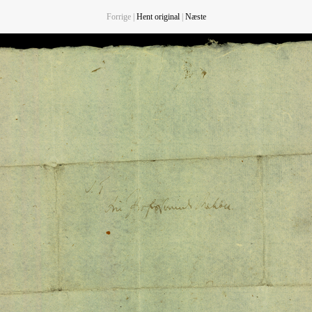
Forrige |
Hent original
|
Næste