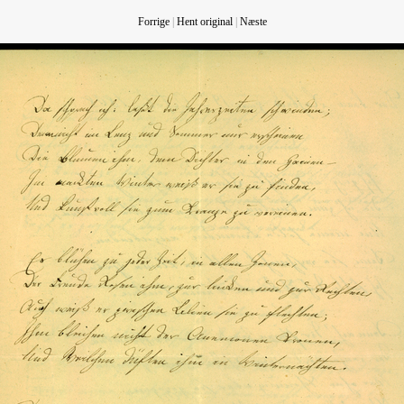
Forrige
|
Hent original
|
Næste