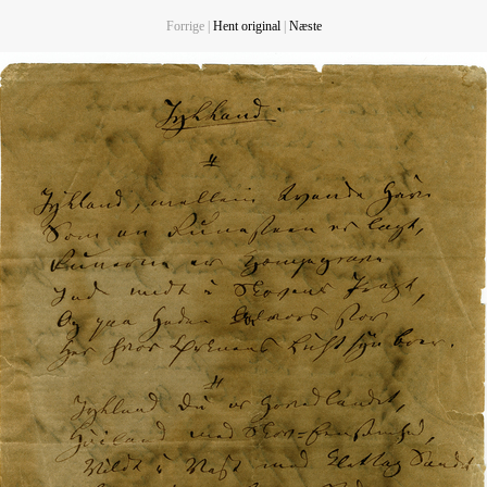
Forrige |
Hent original
|
Næste