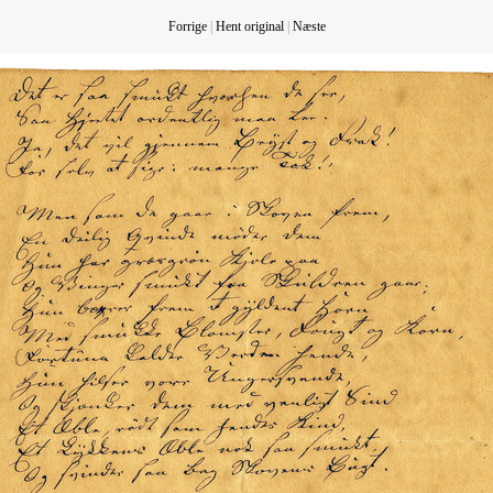
Forrige
|
Hent original
|
Næste