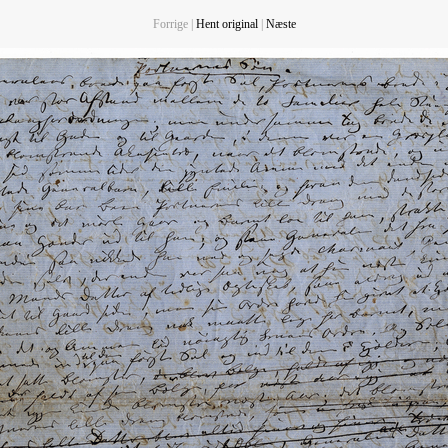
Forrige |
Hent original
|
Næste