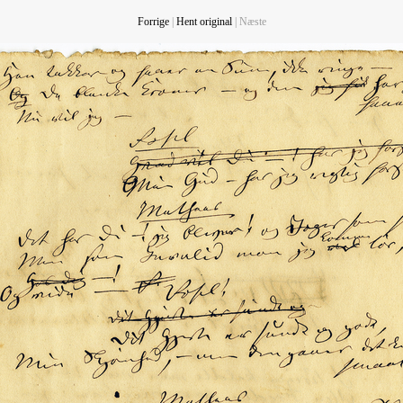
Forrige
|
Hent original
| Næste