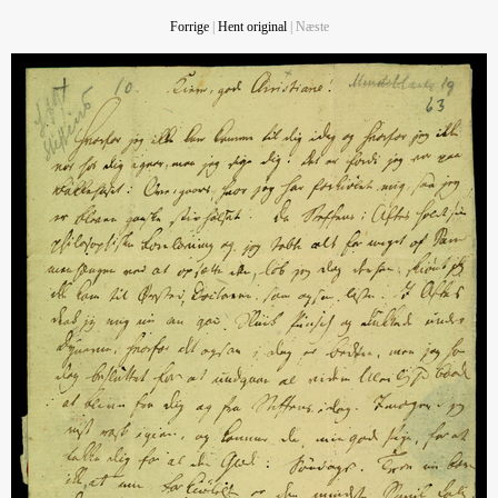
Forrige
|
Hent original
| Næste