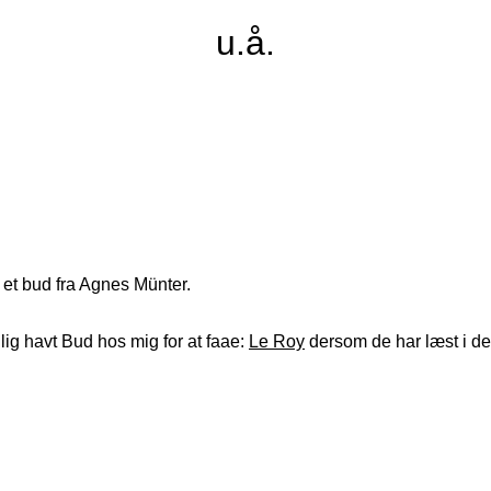
u.å.
 et bud fra Agnes Münter.
ig havt Bud hos mig for at faae:
Le Roy
dersom de har læst i de