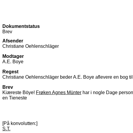
Dokumentstatus
Brev
Afsender
Christiane Oehlenschläger
Modtager
A.E. Boye
Regest
Christiane Oehlenschläger beder A.E. Boye aflevere en bog til
Brev
Kiæreste Böye!
Frøken Agnes Münter
har i nogle Dage personl
en Tieneste
[På konvolutten:]
S.T.