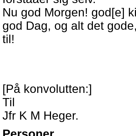
Nu god Morgen! god[e] k
god Dag, og alt det gode,
til!
[På konvolutten:]
Til
Jfr K M Heger.
Personer