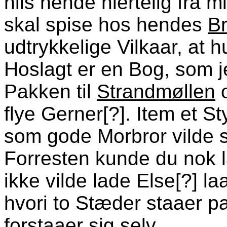
hils hende hiertelig fra m
skal spise hos hendes
B
udtrykkelige Vilkaar, at 
Hoslagt er en Bog, som j
Pakken til
Strandmøllen
flye Gerner[?]. Item et St
som gode Morbror vilde s
Forresten kunde du nok 
ikke vilde lade Else[?] l
hvori to Stæder staaer pa
forstaaer sig selv.