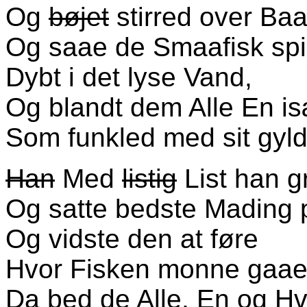
Og
bøjet
stirred over Ba
Og saae de Smaafisk spi
Dybt i det lyse Vand,
Og blandt dem Alle En is
Som funkled med sit gyl
Han
Med
listig
List han g
Og satte bedste Mading 
Og vidste den at føre
Hvor Fisken monne gaae
Da bed de Alle, En og Hv