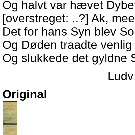
Og halvt var hævet Dybe
[overstreget: ..?] Ak, m
Det for hans Syn blev Sor
Og Døden traadte venlig
Og slukkede det gyldne 
Ludv
Original