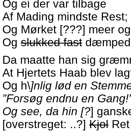
Og ei der var tilbage
Af Mading mindste Rest;
Og Mørket [???] meer og
Og
slukked fast
dæmpede 
Da maatte han sig græm
At Hjertets Haab blev lag
Og h\
]nlig lød en Stemme
”Forsøg endnu en Gang!
Og see, da hin [?
] gansk
[overstreget: ..?]
Kjol
Ret 