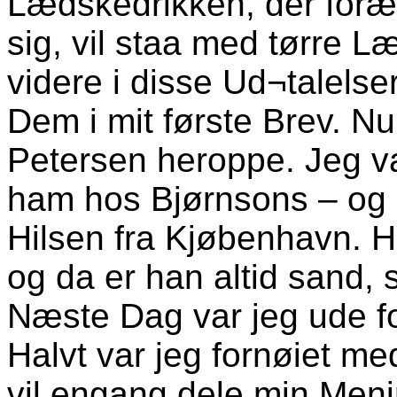
Lædskedrikken, der forædl
sig, vil staa med tørre L
videre i disse Ud¬talelser
Dem i mit første Brev. 
Petersen heroppe. Jeg v
ham hos Bjørnsons – og h
Hilsen fra Kjøbenhavn. Ha
og da er han altid sand, 
Næste Dag var jeg ude fo
Halvt var jeg fornøiet me
vil engang dele min Meni