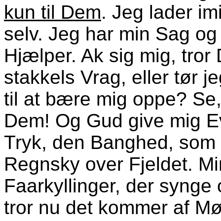
kun til Dem
. Jeg lader im
selv. Jeg har min Sag og
Hjælper. Ak sig mig, tro
stakkels Vrag, eller tør j
til at bære mig oppe? Se,
Dem! Og Gud give mig Evn
Tryk, den Banghed, som h
Regnsky over Fjeldet. M
Faarkyllinger, der syng
tror nu det kommer af M