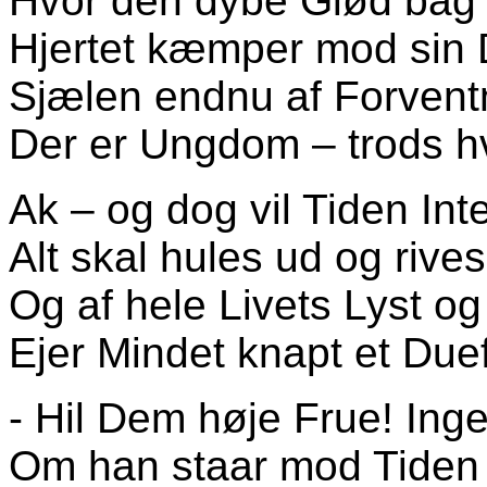
Hvor den dybe Glød bag
Hjertet kæmper mod sin D
Sjælen endnu af Forvent
Der er Ungdom – trods hv
Ak – og dog vil Tiden Inte
Alt skal hules ud og rive
Og af hele Livets Lyst o
Ejer Mindet knapt et Duef
- Hil Dem høje Frue! Ing
Om han staar mod Tiden