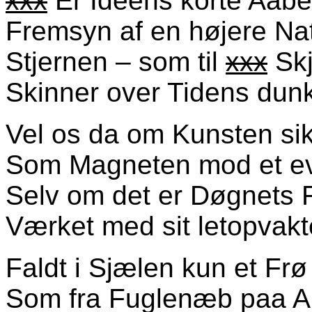
xxx
Er Ideens korte Aabe
Fremsyn af en højere Na
Stjernen – som til
xxx
Skj
Skinner over Tidens dunk
Vel os da om Kunsten sik
Som Magneten mod et evi
Selv om det er Døgnets R
Værket med sit letopvakt
Faldt i Sjælen kun et Frø 
Som fra Fuglenæb paa Al