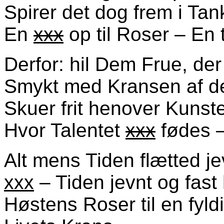
Spirer det dog frem i Tan
En
xxx
op til Roser – En t
Derfor: hil Dem Frue, der
Smykt med Kransen af d
Skuer frit henover Kunsten
Hvor Talentet
xxx
fødes –
Alt mens Tiden flætted jev
xxx
– Tiden jevnt og fast
Høstens Roser til en fyld