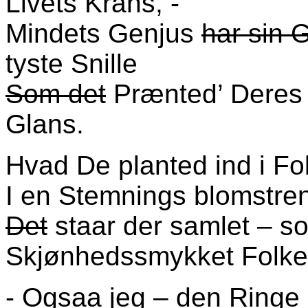
Livets Krans, -
Mindets Genjus
har sin 
tyste Snille
Som det
Prænted’ Dere
Glans.
Hvad De planted ind i F
I en Stemnings blomstre
Det
staar der samlet – 
Skjønhedssmykket Folk
- Ogsaa jeg – den Ringe 