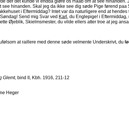
orde der det kunde vi endda giøre os Haab om at see hinanden.
 see hinanden. Skal jeg da ikke see dig søde Pige førend paa Sø
kehuset i Eftermiddag? Intet var da naturligere end at hendes 
et Søndag! Send mig Svar ved
Karl
, du Englepige! i Eftermiddag,
tte Øjeblik, Skielmsmester, du vilde ellers atter troe at jeg ans
 saa ufølsom at raillere med denne søde velmente Underskrivt, du
fø
g Glemt
, bind II, Kbh. 1916, 211-12
ane Heger