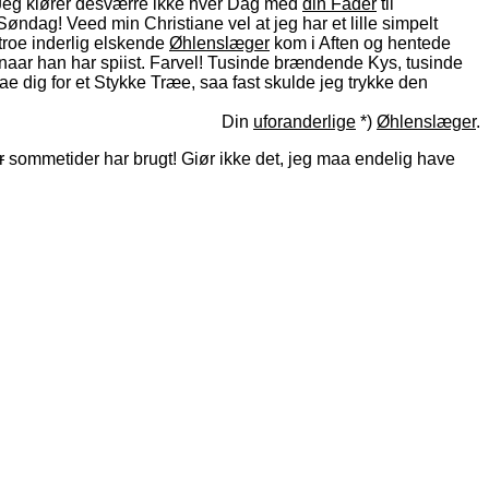
 Jeg kiører desværre ikke hver Dag med
din Fader
til
ndag! Veed min Christiane vel at jeg har et lille simpelt
troe inderlig elskende
Øhlenslæger
kom i Aften og hentede
 naar han har spiist. Farvel! Tusinde brændende Kys, tusinde
aae dig for et Stykke Træe, saa fast skulde jeg trykke den
Din
uforanderlige
*)
Øhlenslæger
.
r
sommetider har brugt! Giør ikke det, jeg maa endelig have