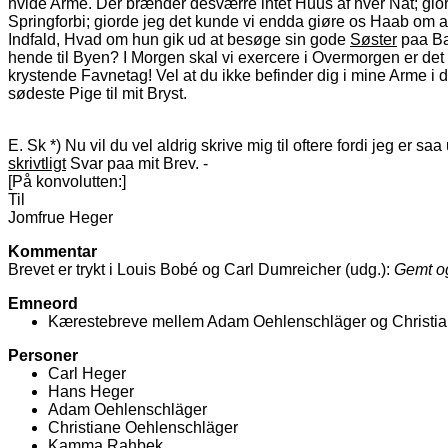
hvide Arme. Der brænder desværre intet Huus af hver Nat; gi
Springforbi; giorde jeg det kunde vi endda giøre os Haab om at
Indfald, Hvad om hun gik ud at besøge sin gode
Søster
paa Bak
hende til Byen? I Morgen skal vi exercere i Overmorgen er d
krystende Favnetag! Vel at du ikke befinder dig i mine Arme i de
sødeste Pige til mit Bryst.
E. Sk *) Nu vil du vel aldrig skrive mig til oftere fordi jeg er
skrivtligt
Svar paa mit Brev. -
[På konvolutten:]
Til
Jomfrue Heger
Kommentar
Brevet er trykt i Louis Bobé og Carl Dumreicher (udg.):
Gemt o
Emneord
Kærestebreve mellem Adam Oehlenschläger og Christi
Personer
Carl Heger
Hans Heger
Adam Oehlenschläger
Christiane Oehlenschläger
Kamma Rahbek