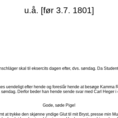
u.å. [før 3.7. 1801]
schläger skal til eksercits dagen efter, dvs. søndag. Da Student
nges uendeligt efter hende og foreslår hende at besøge Kamma 
det søndag. Derfor beder han hende sende svar med Carl Heger i 
Gode, søde Pige!
rmt at trykke den skjønne yndige Glut til mit Bryst, presse m