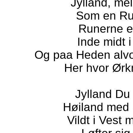
Jylland, me
Som en Run
Runerne 
Inde midt 
Og paa Heden alvors
Her hvor Ørk
Jylland Du
Høiland med
Vildt i Vest 