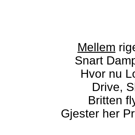
Mellem
rig
Snart Dampd
Hvor nu L
Drive, S
Britten f
Gjester her P