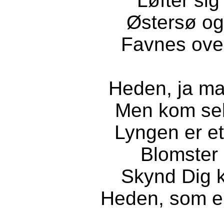
Løfter sig
Østersø o
Favnes ove
Heden, ja ma
Men kom selv
Lyngen er et
Blomster 
Skynd Dig k
Heden, som e