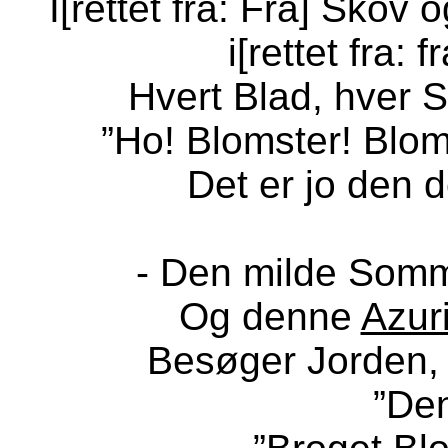
I[rettet fra: Fra] Skov 
i[rettet fra:
Hvert Blad, hver Sp
”Ho! Blomster! Blom
Det er jo den d
- Den milde Sommer
Og denne
Azur
Besøger Jorden, 
”Den