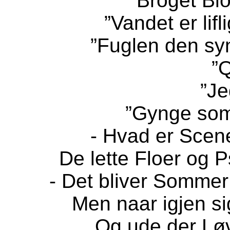
”Broget Bl
”Vandet er lifli
”Fuglen den sy
”Q
”Je
”Gynge som
- Hvad er Sce
De lette Floer og 
- Det bliver Somme
Men naar igjen si
Og ude der Løv