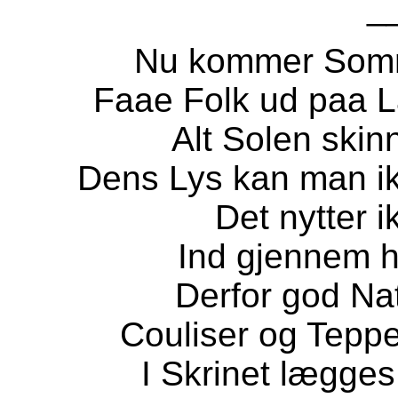
_
Nu kommer Somm
Faae Folk ud paa L
Alt Solen skin
Dens Lys kan man i
Det nytter i
Ind gjennem hv
Derfor god Na
Couliser og Teppe
I Skrinet lægges