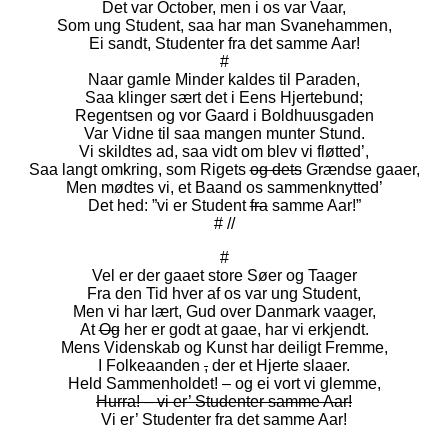
Det var October, men i os var Vaar,
Som ung Student, saa har man Svanehammen,
Ei sandt, Studenter fra det samme Aar!
#
Naar gamle Minder kaldes til Paraden,
Saa klinger sært det i Eens Hjertebund;
Regentsen og vor Gaard i Boldhuusgaden
Var Vidne til saa mangen munter Stund.
Vi skildtes ad, saa vidt om blev vi fløtted’,
Saa langt omkring, som Rigets
og dets
Grændse gaaer,
Men mødtes vi, et Baand os sammenknytted’
Det hed: ”vi er Student
fra
samme Aar!”
# //
#
Vel er der gaaet store Søer og Taager
Fra den Tid hver af os var ung Student,
Men vi har lært, Gud over Danmark vaager,
At
Og
her er godt at gaae, har vi erkjendt.
Mens Videnskab og Kunst har deiligt Fremme,
I Folkeaanden
,
der et Hjerte slaaer.
Held Sammenholdet! – og ei vort vi glemme,
Hurra! – vi er’ Studenter samme Aar!
Vi er’ Studenter fra det samme Aar!