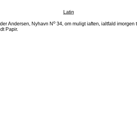
Latin
o
idder Andersen, Nyhavn N
34, om muligt iaften, ialtfald imorgen t
dt Papir.