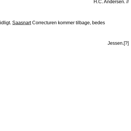
H.C. Andersen. //
idligt.
Saasnart
Correcturen kommer tilbage, bedes
Jessen.[?]