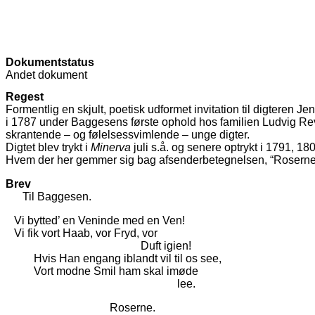
Dokumentstatus
Andet dokument
Regest
Formentlig en skjult, poetisk udformet invitation til digtere
i 1787 under Baggesens første ophold hos familien Ludvig Rev
skrantende – og følelsessvimlende – unge digter.
Digtet blev trykt i
Minerva
juli s.å. og senere optrykt i 1791, 18
Hvem der her gemmer sig bag afsenderbetegnelsen, “Roserne”, 
Brev
Til Baggesen.
Vi bytted’ en Veninde med en Ven!
Vi fik vort Haab, vor Fryd, vor
Duft igien!
Hvis Han engang iblandt vil til os see,
Vort modne Smil ham skal imøde
lee.
Roserne.