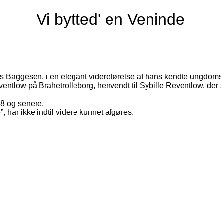
Vi bytted' en Veninde
n Jens Baggesen, i en elegant videreførelse af hans kendte ungd
entlow på Brahetrolleborg, henvendt til Sybille Reventlow, de
08 og senere.
har ikke indtil videre kunnet afgøres.