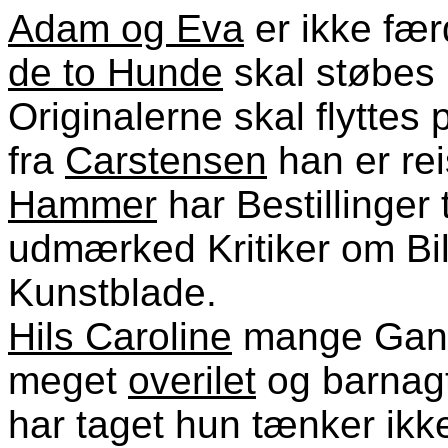
Adam og Eva
er ikke fæ
de to Hunde
skal støbes i
Originalerne skal flytte
fra
Carstensen
han er rei
Hammer
har Bestillinger 
udmærked Kritiker om Bil
Kunstblade.
Hils
Caroline
mange Gange
meget
overilet
og barnag
har taget hun tænker ik