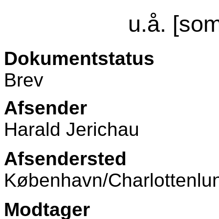
u.å. [so
Dokumentstatus
Brev
Afsender
Harald Jerichau
Afsendersted
København/Charlottenlu
Modtager