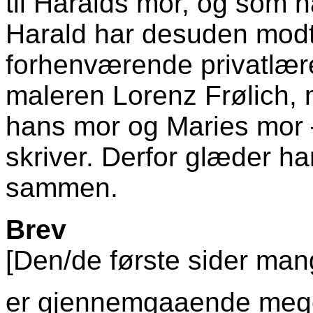
til Haralds mor, og som 
Harald har desuden modt
forhenværende privatlære
maleren Lorenz Frølich, m
hans mor og Maries mor –
skriver. Derfor glæder han
sammen.
Brev
[Den/de første sider mang
er gjennemgaaende meg