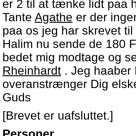
er 2 til at tænke lidt paa
Tante
Agathe
er der inge
paa os jeg har skrevet ti
Halim nu sende de 180 F
bedet mig modtage og se
Rheinhardt
. Jeg haaber 
overanstrænger Dig elsk
Guds
[Brevet er uafsluttet.]
Personer