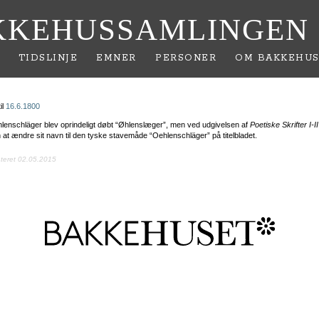
KKEHUSSAMLINGEN
TIDSLINJE
EMNER
PERSONER
OM BAKKEHUS
il
16.6.1800
enschläger blev oprindeligt døbt “Øhlenslæger”, men ved udgivelsen af
Poetiske Skrifter I-II
 at ændre sit navn til den tyske stavemåde “Oehlenschläger” på titelbladet.
ateret 02.05.2015