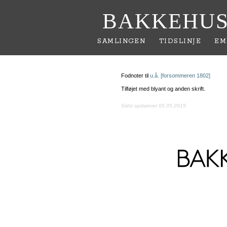
BAKKEHUS
SAMLINGEN
TIDSLINJE
EM
Fodnoter til
u.å. [forsommeren 1802]
Tilføjet med blyant og anden skrift.
Sidst opdateret 05.05.2015