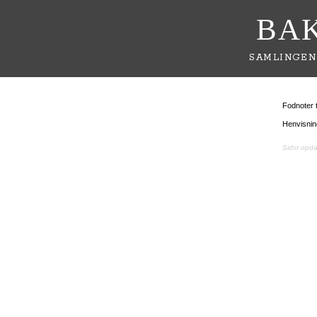
BA
SAMLINGEN
Fodnoter t
Henvisnin
Sidst opd