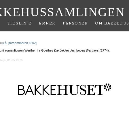
KKEHUSSAMLINGEN
TIDSLINJE
EMNER
PERSONER
OM BAKKEHUS
il
u.å. [forsommeren 1802]
g til romanfiguren Werther fra Goethes
Die Leiden des jungen Werthers
(1774).
ateret 05.05.2015