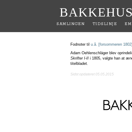
BAKKEHUS
SAMLINGEN
TIDSLINJE
EM
Fodnoter til
u.å. [forsommeren 1802
Adam Oehlenschläger blev oprindeli
Skrifter I-II
i 1805, valgte han at æn
titelbladet.
Sidst opdateret 05.05.2015