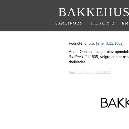
BAKKEHUS
SAMLINGEN
TIDSLINJE
EM
Fodnoter til
u.å. [efter 3.12.1802]
Adam Oehlenschläger blev oprindeli
Skrifter I-II
i 1805, valgte han at æn
titelbladet.
Sidst opdateret 05.05.2015