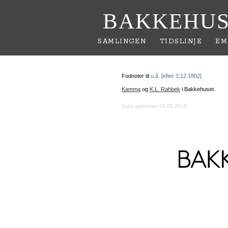
BAKKEHUS
SAMLINGEN
TIDSLINJE
EM
Fodnoter til
u.å. [efter 3.12.1802]
Kamma
og
K.L. Rahbek
i Bakkehuset.
Sidst opdateret 05.05.2015