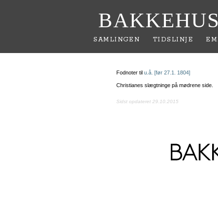
BAKKEHUS
SAMLINGEN
TIDSLINJE
EM
Fodnoter til
u.å. [før 27.1. 1804]
Christianes slægtninge på mødrene side.
Sidst opdateret 29.10.2015